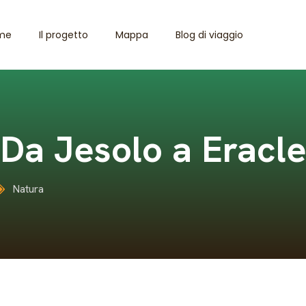
me
Il progetto
Mappa
Blog di viaggio
: Da Jesolo a Erac
Natura