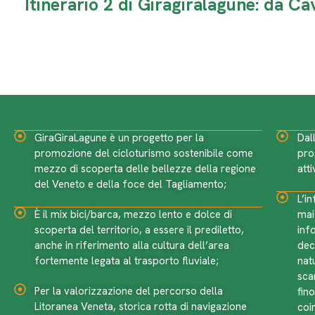
GiraGiraLagune è un progetto per la
Dal
promozione del cicloturismo sostenibile come
pro
mezzo di scoperta delle bellezze della regione
att
del Veneto e della foce del Tagliamento;
L’in
È il mix bici/barca, mezzo lento e dolce di
mai
scoperta del territorio, a essere il prediletto,
inf
anche in riferimento alla cultura dell’area
dec
fortemente legata al trasporto fluviale;
nat
sca
Per la valorizzazione del percorso della
fin
Litoranea Veneta, storica rotta di navigazione
coi