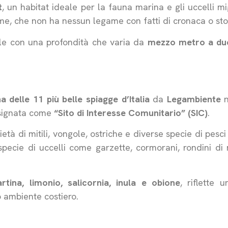
t
, un habitat ideale per la fauna marina e gli uccelli mi
me, che non ha nessun legame con fatti di cronaca o stor
lle con una profondità che varia da
mezzo metro a du
a delle 11 più belle spiagge d’Italia
da
Legambiente
n
esignata come
“Sito di Interesse Comunitario” (SIC)
.
ietà di mitili, vongole, ostriche e diverse specie di pesc
pecie di uccelli come garzette, cormorani, rondini di 
artina, limonio, salicornia, inula e obione
, riflette 
 ambiente costiero.