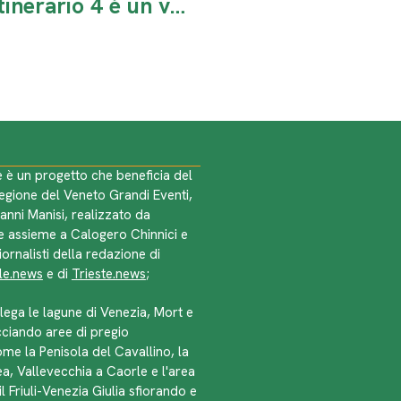
Da Eraclea Mare a Caorle: l’itinerario 4 è un viaggio nella storia e nella natura
 è un progetto che beneficia del
Regione del Veneto Grandi Eventi,
anni Manisi, realizzato da
 assieme a Calogero Chinnici e
iornalisti della redazione di
le.news
e di
Trieste.news
;
lega le lagune di Venezia, Mort e
ciando aree di pregio
ome la Penisola del Cavallino, la
ea, Vallevecchia a Caorle e l'area
il Friuli-Venezia Giulia sfiorando e