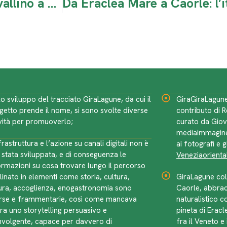
Itinerario 2 di Giragiralagune: da Cavallino a Jesolo tra storia e natura
lo sviluppo del tracciato GiraLagune, da cui il
GiraGiraLagune
getto prende il nome, si sono svolte diverse
contributo di 
ività per promuoverlo;
curato da Giov
mediaimmagine
frastruttura e l’azione su canali digitali non è
ai fotografi e g
 stata sviluppata, e di conseguenza le
Veneziaorienta
ormazioni su cosa trovare lungo il percorso
linato in elementi come storia, cultura,
GiraLagune col
ura, accoglienza, enogastronomia sono
Caorle, abbrac
rse e frammentarie, così come mancava
naturalistico c
ora uno storytelling persuasivo e
pineta di Eracl
nvolgente, capace per davvero di
fra il Veneto e 