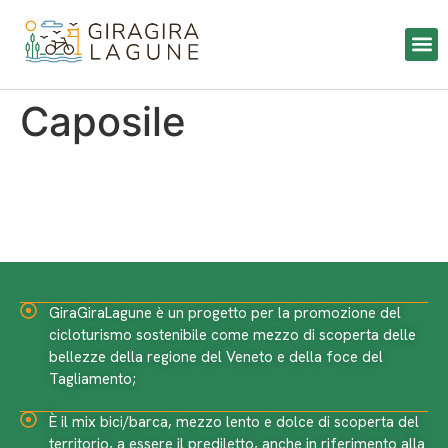
Caposile
GiraGiraLagune è un progetto per la promozione del
cicloturismo sostenibile come mezzo di scoperta delle
bellezze della regione del Veneto e della foce del
Tagliamento;
È il mix bici/barca, mezzo lento e dolce di scoperta del
territorio, a essere il prediletto, anche in riferimento alla