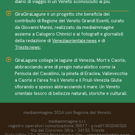
diario di viaggio in un Veneto sconosciuto ai più.
GiraGiraLagune è un progetto che beneficia del
contributo di Regione del Veneto Grandi Eventi, curato
da Giovanni Manisi, realizzato da mediaimmagine
assieme a Calogero Chinnici e ai fotografi e giornalisti
della redazione di
Veneziaorientale.news
e di
Trieste.news
;
GiraLagune collega le lagune di Venezia, Mort e Caorle,
abbracciando aree di pregio naturalistico come la
Penisola del Cavallino, la pineta di Eraclea, Vallevecchia
a Caorle e l'area fra il Veneto e il Friuli-Venezia Giulia
sfiorando e spesso abbracciando il mare. Un Veneto
orientale tesoro di bellezze naturali, storiche e culturali.
mediaimmagine 2024 con Regione del Veneto.
mediaimmagine s.r.l.
registro operatori comunicazione 35517 – p.iva01302060320
Via del Coroneo 39/a – 34133 Trieste
Viale Udine 17 – 30026 Portogruaro (Ve) –
veneziaorientale.news