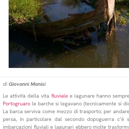
di
Giovanni Manisi
Le attività della vita
fluviale
e lagunare hanno sempre 
Portogruaro
le barche si legavano (tecnicamente si dic
La barca serviva come mezzo di trasporto; per andare
persa, in particolare dal secondo dopoguerra c’è s
imbarcazioni fluviali e lagunari ebbero molte trasforma