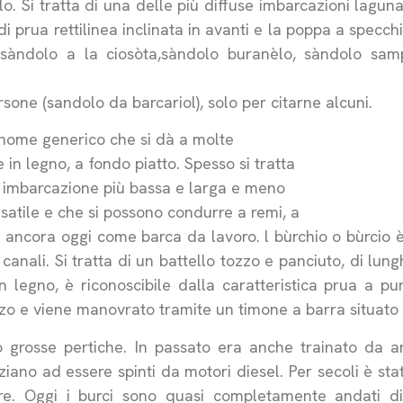
. Si tratta di una delle più diffuse imbarcazioni laguna
di prua rettilinea inclinata in avanti e la poppa a specch
 (sàndolo a la ciosòta,sàndolo buranèlo, sàndolo samp
rsone (sandolo da barcariol), solo per citarne alcuni.
, nome generico che si dà a molte
in legno, a fondo piatto. Spesso si tratta
a, imbarcazione più bassa e larga e meno
satile e che si possono condurre a remi, a
 ancora oggi come barca da lavoro. l bùrchio o bùrcio 
canali. Si tratta di un battello tozzo e panciuto, di lung
n legno, è riconoscibile dalla caratteristica prua a pu
erzo e viene manovrato tramite un timone a barra situato
 grosse pertiche. In passato era anche trainato da arga
iano ad essere spinti da motori diesel. Per secoli è sta
nare. Oggi i burci sono quasi completamente andati di