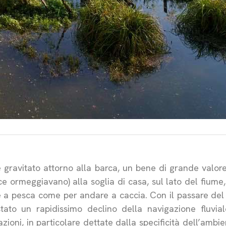
gravitato attorno alla barca, un bene di grande valor
e ormeggiavano) alla soglia di casa, sul lato del fiume,
 a pesca come per andare a caccia. Con il passare del 
tato un rapidissimo declino della navigazione fluvia
zioni, in particolare dettate dalla specificità dell’amb