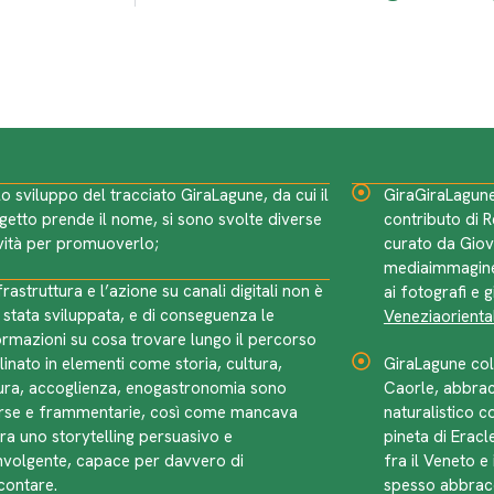
lo sviluppo del tracciato GiraLagune, da cui il
GiraGiraLagune
getto prende il nome, si sono svolte diverse
contributo di 
ività per promuoverlo;
curato da Giov
mediaimmagine
frastruttura e l’azione su canali digitali non è
ai fotografi e g
 stata sviluppata, e di conseguenza le
Veneziaorienta
ormazioni su cosa trovare lungo il percorso
linato in elementi come storia, cultura,
GiraLagune col
ura, accoglienza, enogastronomia sono
Caorle, abbrac
rse e frammentarie, così come mancava
naturalistico c
ora uno storytelling persuasivo e
pineta di Eracl
nvolgente, capace per davvero di
fra il Veneto e 
contare.
spesso abbracc