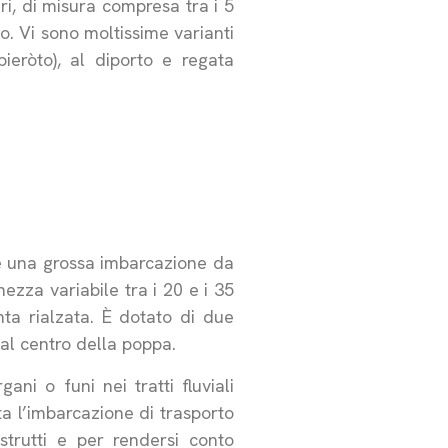
ri, di misura compresa tra i 5
io. Vi sono moltissime varianti
ieròto), al diporto e regata
è una grossa imbarcazione da
hezza variabile tra i 20 e i 35
nta rialzata. È dotato di due
 al centro della poppa.
ni o funi nei tratti fluviali
ta l’imbarcazione di trasporto
strutti e per rendersi conto