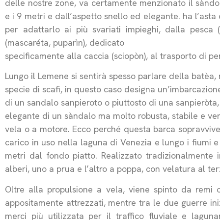
delle nostre zone, va certamente menzionato il sàndolo
e i 9 metri e dall’aspetto snello ed elegante. ha l’asta 
per adattarlo ai più svariati impieghi, dalla pesca
(mascaréta, puparìn), dedicato
specificamente alla caccia (sciopòn), al trasporto di pe
Lungo il Lemene si sentirà spesso parlare della batèa
specie di scafi, in questo caso designa un’imbarcazione 
di un sandalo sanpieroto o piuttosto di una sanpieròt
elegante di un sàndalo ma molto robusta, stabile e ver
vela o a motore. Ecco perché questa barca sopravvive
carico in uso nella laguna di Venezia e lungo i fiumi e 
metri dal fondo piatto. Realizzato tradizionalmente i
alberi, uno a prua e l’altro a poppa, con velatura al t
Oltre alla propulsione a vela, viene spinto da remi o
appositamente attrezzati, mentre tra le due guerre iniz
merci più utilizzata per il traffico fluviale e lagu