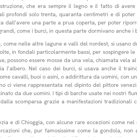
struzione, che era sempre il legno e il fatto di avere 
i profondi solo trenta, quaranta centimetri e di poter
ta dall’avere una parte a prua coperta, per poter riporr
grandi, come i burci, in questa parte dormivano anche i b
 come nelle altre lagune e valli del nordest, si usano du
lte, in fondali particolarmente bassi, per sospingere le 
que, possono essere mosse da una vela, chiamata vela al
a l’albero. Nel caso dei burci, si usava anche il train
me cavalli, buoi o asini, o addirittura da uomini, con un
no ci viene rappresentata nel dipinto del pittore vene
nato da due uomini. I tipi di barche usate nei nostri fi
dalla scomparsa grazie a manifestazioni tradizionali
ezia e di Chioggia, con alcune rare eccezioni come nel 
arcazioni che, pur famosissime come la gondola, non 