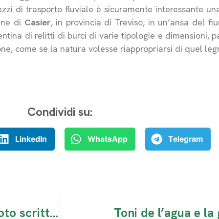
zzi di trasporto fluviale è sicuramente interessante una
une di
Casier
, in provincia di Treviso, in un’ansa del fi
tina di relitti di burci di varie tipologie e dimensioni, 
one, come se la natura volesse riappropriarsi di quel l
Condividi su:
LinkedIn
WhatsApp
Telegram
Hernest Hemingway. Il legame del noto scrittore con il Veneto
Toni de l’agua e la