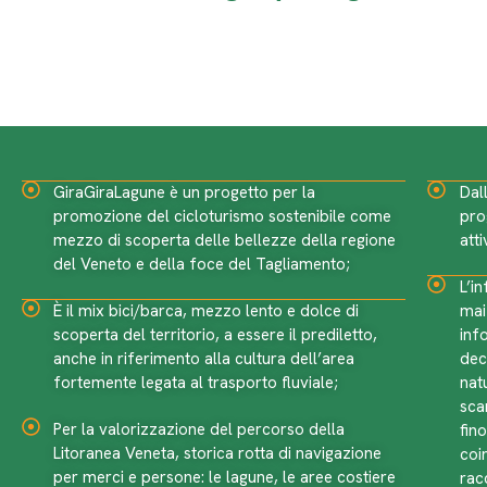
GiraGiraLagune è un progetto per la
Dal
promozione del cicloturismo sostenibile come
pro
mezzo di scoperta delle bellezze della regione
att
del Veneto e della foce del Tagliamento;
L’in
È il mix bici/barca, mezzo lento e dolce di
mai
scoperta del territorio, a essere il prediletto,
inf
anche in riferimento alla cultura dell’area
dec
fortemente legata al trasporto fluviale;
nat
sca
Per la valorizzazione del percorso della
fin
Litoranea Veneta, storica rotta di navigazione
coi
per merci e persone: le lagune, le aree costiere
rac