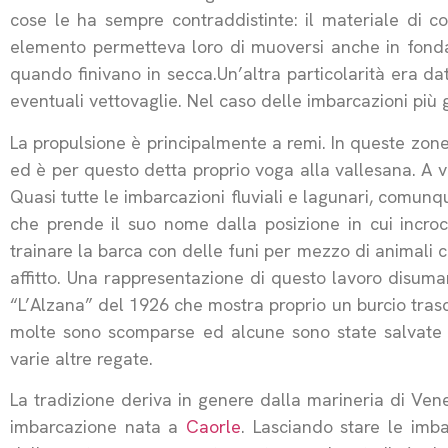
cose le ha sempre contraddistinte: il materiale di co
elemento permetteva loro di muoversi anche in fondal
quando finivano in secca.Un’altra particolarità era da
eventuali vettovaglie. Nel caso delle imbarcazioni più 
La propulsione è principalmente a remi. In queste zone,
ed è per questo detta proprio voga alla vallesana. A vo
Quasi tutte le imbarcazioni fluviali e lagunari, comun
che prende il suo nome dalla posizione in cui incroci
trainare la barca con delle funi per mezzo di animali co
affitto. Una rappresentazione di questo lavoro disuma
“L’Alzana” del 1926 che mostra proprio un burcio trasci
molte sono scomparse ed alcune sono state salvate 
varie altre regate.
La tradizione deriva in genere dalla marineria di Ven
imbarcazione nata a
Caorle
. Lasciando stare le imb